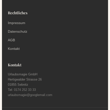
Rechtliches
Impressum
Datenschutz
AGB
Kontakt
Kontakt
Urlaubsmagie GmbH
Hertigwalder Strasse 26
01855 Sebnitz
Tel:
0174 252 33 33
urlaubsmagie@googlemail.com