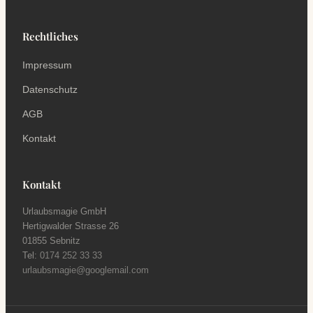
Rechtliches
Impressum
Datenschutz
AGB
Kontakt
Kontakt
Urlaubsmagie GmbH
Hertigwalder Strasse 26
01855 Sebnitz
Tel:
0174 252 33 33
urlaubsmagie@googlemail.com