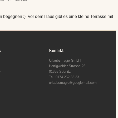
 begegnen :). Vor dem Haus gibt es eine kleine Terrasse mit
s
Kontakt
Urlaubsmagie GmbH
Hertigwalder Strasse 26
z
01855 Sebnitz
Tel:
0174 252 33 33
urlaubsmagie@googlemail.com