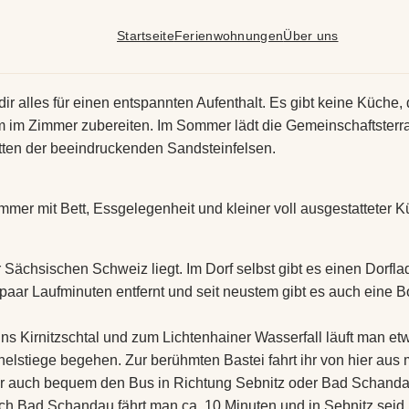
Startseite
Ferienwohnungen
Über uns
r alles für einen entspannten Aufenthalt. Es gibt keine Küche,
 im Zimmer zubereiten. Im Sommer lädt die Gemeinschaftsterra
itten der beeindruckenden Sandsteinfelsen.
immer mit Bett, Essgelegenheit und kleiner voll ausgestatteter
r Sächsischen Schweiz liegt. Im Dorf selbst gibt es einen Dorfl
n paar Laufminuten entfernt und seit neustem gibt es auch ein
 ins Kirnitzschtal und zum Lichtenhainer Wasserfall läuft man e
helstiege begehen. Zur berühmten Bastei fahrt ihr von hier aus
nt ihr auch bequem den Bus in Richtung Sebnitz oder Bad Schan
ch Bad Schandau fährt man ca. 10 Minuten und in Sebnitz seid i