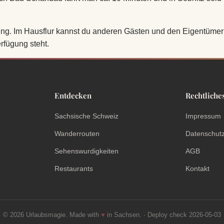
ung. Im Hausflur kannst du anderen Gästen und den Eigentümern
rfügung steht.
Entdecken
Rechtliche
Sachsische Schweiz
Impressum
Wanderrouten
Datenschut
Sehenswurdigkeiten
AGB
Restaurants
Kontakt
© 2026 Urlaubsmagie. Made with
♥
in Sachsen. · Deploy check 2026-05-03