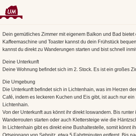
Zum
Dein gemütliches Zimmer mit eigenem Balkon und Bad bietet di
Inhalt
Kaffeemaschine und Toaster kannst du dein Frühstück bequem
springen
kannst du direkt zu Wanderungen starten und bist schnell inm
Deine Unterkunft
Deine Wohnung befindet sich im 2. Stock. Es ist ein großes Z
Die Umgebung
Die Unterkunft befindet sich in Lichtenhain, was im Herzen de
Café, indem es leckeren Kuchen und Eis gibt, ist auch nur ei
Lichtenhain.
Von der Unterkunft aus könnt ihr direkt loswandern. Bis runter
Wanderrouten starten oder auch Klettersteige wie die Häntzsc
In Lichtenhain gibt es direkt eine Bushaltestelle, somit kön
Ortseingang von Sebnitz, etwa 5 Fahrtminuten entfernt. Bis na